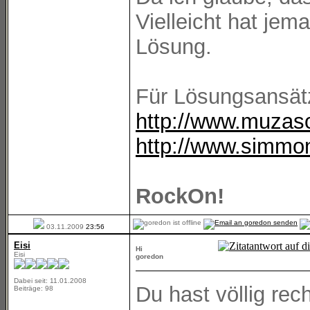
Vielleicht hat jem
Lösung.
Für Lösungsansätze
http://www.muza
http://www.simmo
RockOn!
03.11.2009
23:56
Eisi
Hi
Eisi
goredon
Dabei seit: 11.01.2008
Du hast völlig rec
Beiträge: 98