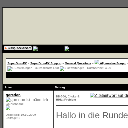
{cssfile}
SuperDrumFX
»
SuperDrumFX Support
»
General Questions
»
Allgemeine Fragen
Autor
Beitrag
goredon
DD-506, Choke &
HiHat-Problem
Grünschnabel
Hallo in die Runde
Dabei seit: 19.10.2009
Beiträge: 2