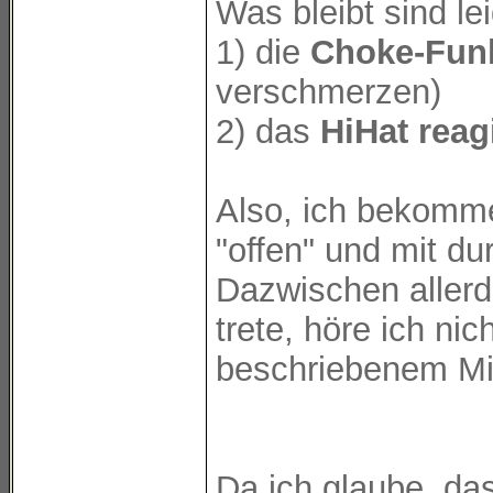
Was bleibt sind le
1) die
Choke-Funk
verschmerzen)
2) das
HiHat reag
Also, ich bekomme
"offen" und mit d
Dazwischen allerd
trete, höre ich ni
beschriebenem Mi
Da ich glaube, das