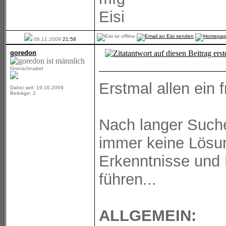
Eisi
06.11.2009
21:58
goredon
Grünschnabel
Erstmal allen ein 
Dabei seit: 19.10.2009
Beiträge: 2
Nach langer Suche
immer keine Lösun
Erkenntnisse und 
führen...
ALLGEMEIN: