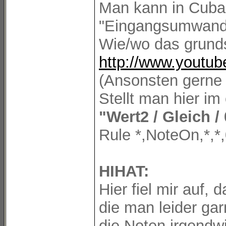
Man kann in Cubas
"Eingangsumwandl
Wie/wo das grunds
http://www.youtu
(Ansonsten gerne 
Stellt man hier im 
"Wert2 / Gleich / 
Rule *,NoteOn,*,*,0
HIHAT:
Hier fiel mir auf
die man leider gar
die Noten irgendw