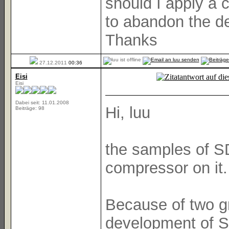
should I apply a 
to abandon the de
Thanks
27.12.2011
00:36
Eisi
Eisi
Dabei seit: 11.01.2008
Hi, luu
Beiträge: 98
the samples of S
compressor on it. 
Because of two gro
development of 