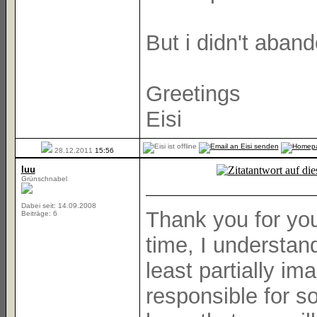
But i didn't aband
Greetings
Eisi
28.12.2011
15:56
luu
Grünschnabel
Dabei seit: 14.09.2008
Thank you for you
Beiträge: 6
time, I understand
least partially 
responsible for s