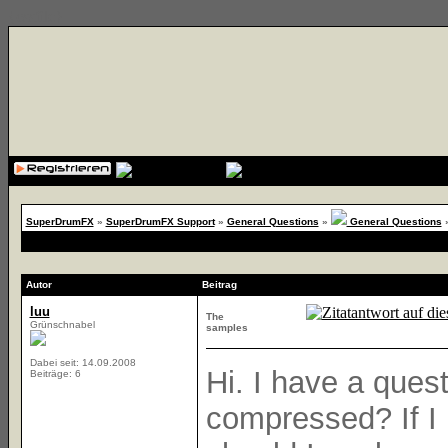
{cssfile}
SuperDrumFX
»
SuperDrumFX Support
»
General Questions
»
General Questions
Autor
Beitrag
luu
The
Grünschnabel
samples
Dabei seit: 14.09.2008
Hi. I have a ques
Beiträge: 6
compressed? If I