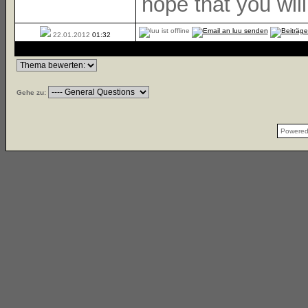
hope that you wil
22.01.2012
01:32
Gehe zu:
Powere