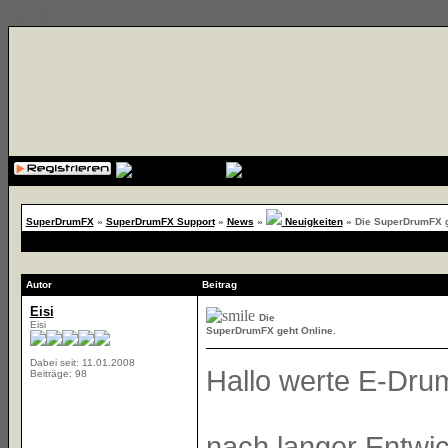
{cssfile}
SuperDrumFX
»
SuperDrumFX Support
»
News
»
Neuigkeiten
»
Die SuperDrumFX g
Autor
Beitrag
Eisi
Die
Eisi
SuperDrumFX geht Online.
Dabei seit: 11.01.2008
Hallo werte E-Dru
Beiträge: 98
nach langer Entwi