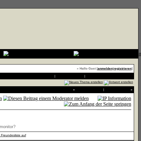
» Hallo Gast [
anmelden
|
registrieren
]
Druckvorschau
|
An Freund senden
|
Thema zu Favoriten hinzufügen
«
Vorheriges Thema
|
Nächstes Thema
»
 monitor?