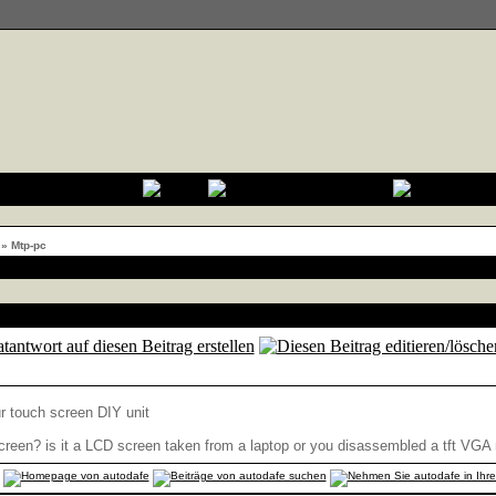
»
Mtp-pc
ur touch screen DIY unit
creen? is it a LCD screen taken from a laptop or you disassembled a tft VGA