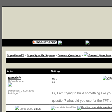
{cssfile}
SuperDrumFX
»
SuperSynthFX Support
»
General Questions
»
General Questions
Autor
Beitrag
autodafe
Mtp-
Grünschnabel
pc
Dabei seit: 28.08.2009
Hi, I am trying to build something like yo
Beiträge: 2
question? what did you use for the TFT s
28.08.2009
08:06