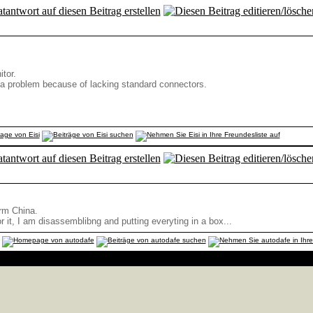
itor.
 a problem because of lacking standard connectors.
rm China.
r it, I am disassemblibng and putting everyting in a box...