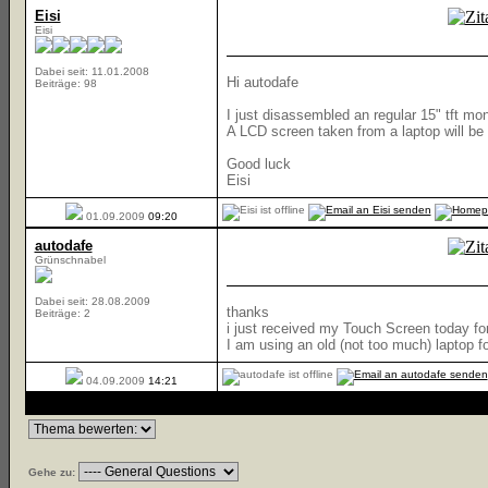
Eisi
Eisi
Dabei seit: 11.01.2008
Hi autodafe
Beiträge: 98
I just disassembled an regular 15" tft mon
A LCD screen taken from a laptop will be
Good luck
Eisi
01.09.2009
09:20
autodafe
Grünschnabel
Dabei seit: 28.08.2009
thanks
Beiträge: 2
i just received my Touch Screen today fo
I am using an old (not too much) laptop fo
04.09.2009
14:21
Gehe zu: