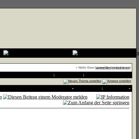
» Hallo Gast [
anmelden
|
registrieren
]
Druckvorschau
|
An Freund senden
|
Thema zu Favoriten hinzufügen
«
Vorheriges Thema
|
Nächstes Thema
»