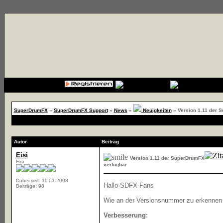
{cssfile}
SuperDrumFX
»
SuperDrumFX Support
»
News
»
Neuigkeiten
»
Version 1.11 der 
Autor
Beitrag
Eisi
Version 1.11 der SuperDrumFX
Eisi
verfügbar
Dabei seit: 11.01.2008
Hallo SDFX-Fans
Beiträge: 98
Wie an der Versionsnummer zu erkennen is
Verbesserung: