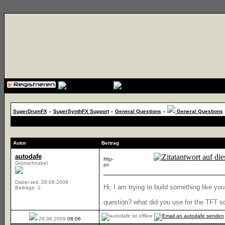
{cssfile}
SuperDrumFX
»
SuperSynthFX Support
»
General Questions
»
General Questions
Autor
Beitrag
autodafe
Mtp-
Grünschnabel
pc
Dabei seit: 28.08.2009
Hi, I am trying to build something like yo
Beiträge: 2
question? what did you use for the TFT s
28.08.2009
08:06