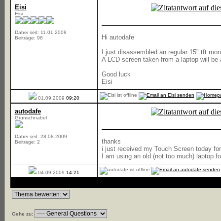
Eisi
Eisi
Dabei seit: 11.01.2008
Hi autodafe
Beiträge: 98
I just disassembled an regular 15" tft moni
A LCD screen taken from a laptop will be
Good luck
Eisi
01.09.2009
09:20
autodafe
Grünschnabel
Dabei seit: 28.08.2009
thanks
Beiträge: 2
i just received my Touch Screen today fo
I am using an old (not too much) laptop fo
04.09.2009
14:21
Gehe zu: