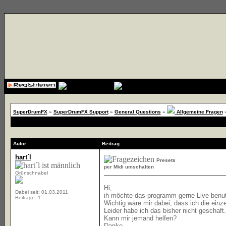
{cssfile}
SuperDrumFX
»
SuperDrumFX Support
»
General Questions
»
Allgemeine Fragen
Autor
Beitrag
hart´l
Presets
per Midi umschalten
Grünschnabel
Hi,
Dabei seit: 01.03.2011
ih möchte das programm gerne Live benu
Beiträge: 1
Wichtig wäre mir dabei, dass ich die ein
Leider habe ich das bisher nicht geschaft.
Kann mir jemand helfen?
Danke