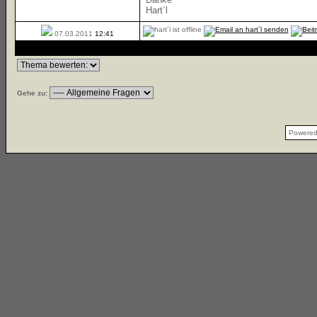
Hart´l
07.03.2011
12:41
Gehe zu:
Powere