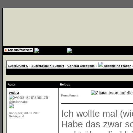
{cssfile}
SuperDrumFX
»
SuperDrumFX Support
»
General Questions
»
Allgemeine Fragen
Autor
Beitrag
wotra
Kompliment
Grünschnabel
Ich wollte mal (w
Dabei seit: 30.07.2008
Beiträge: 4
Habe das zwar sc