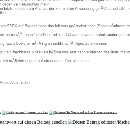
en geben kein Ausschlag mehr.
n letztenendes zum Absturz der kompletten Anwendung gefÃ¼hrt, schaltet ma
ffen.
 vom SDFX auf Bypass ohne das ich was geÃ¤ndert habe (Sogar wÃ¤hrend d
 weil es meiÃŸt nach 'nem Neustart von Cubase entweder sofort wieder geht o
ring, auch SpeichermÃ¤ÃŸig ist nichts auffÃ¤lliges zu erkennen.
 Spur ein furchbares pipsen zu hÃ¶ren was erst nach entfernen des Instrument
en, ich mÃ¶chte ungern auf ein anderes Tool wechseln.
udio Asio-Treiber