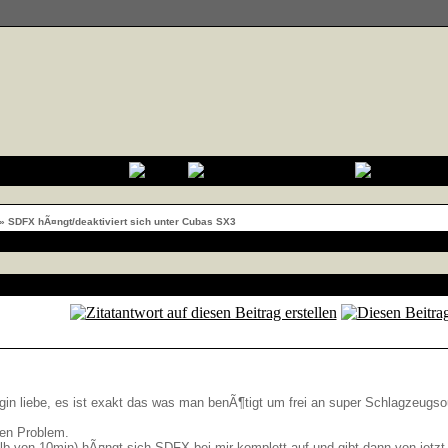
»
SDFX hÃ¤ngt/deaktiviert sich unter Cubas SX3
ugin liebe, es ist exakt das was man benÃ¶tigt um frei an super Schlagze
len Problem.
lb von 10min) hÃ¤ngt sich SDFX bei mir komplett auf und gibt dann von jetzt 