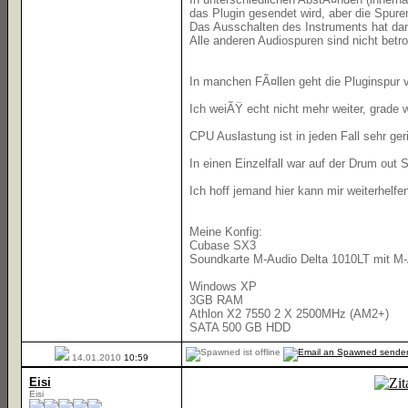
das Plugin gesendet wird, aber die Spur
Das Ausschalten des Instruments hat dan
Alle anderen Audiospuren sind nicht betro
In manchen FÃ¤llen geht die Pluginspur
Ich weiÃŸ echt nicht mehr weiter, grade
CPU Auslastung ist in jeden Fall sehr ge
In einen Einzelfall war auf der Drum out
Ich hoff jemand hier kann mir weiterhelf
Meine Konfig:
Cubase SX3
Soundkarte M-Audio Delta 1010LT mit M-A
Windows XP
3GB RAM
Athlon X2 7550 2 X 2500MHz (AM2+)
SATA 500 GB HDD
14.01.2010
10:59
Eisi
Eisi