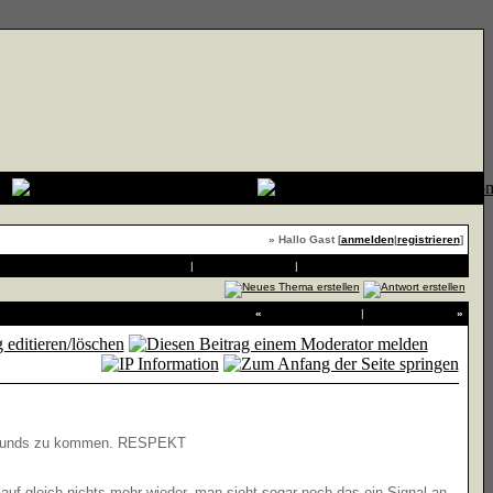
» Hallo Gast [
anmelden
|
registrieren
]
Druckvorschau
|
An Freund senden
|
Thema zu Favoriten hinzufügen
«
Vorheriges Thema
|
Nächstes Thema
»
ugsounds zu kommen. RESPEKT
auf gleich nichts mehr wieder, man sieht sogar noch das ein Signal an