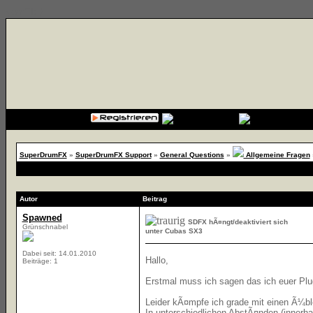
{cssfile}
SuperDrumFX
»
SuperDrumFX Support
»
General Questions
»
Allgemeine Fragen
Autor
Beitrag
Spawned
SDFX hÃ¤ngt/deaktiviert sich
Grünschnabel
unter Cubas SX3
Dabei seit: 14.01.2010
Hallo,
Beiträge: 1
Erstmal muss ich sagen das ich euer Pl
Leider kÃ¤mpfe ich grade mit einen Ã¼b
In unterschiedlichen AbstÃ¤nden (innerha