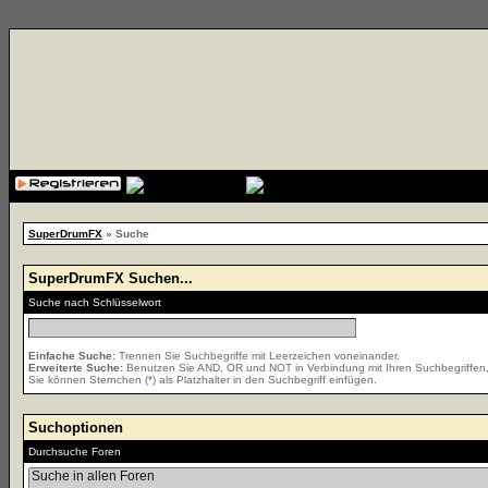
{cssfile}
SuperDrumFX
» Suche
SuperDrumFX Suchen...
Suche nach Schlüsselwort
Einfache Suche:
Trennen Sie Suchbegriffe mit Leerzeichen voneinander.
Erweiterte Suche:
Benutzen Sie AND, OR und NOT in Verbindung mit Ihren Suchbegriffen, u
Sie können Sternchen (*) als Platzhalter in den Suchbegriff einfügen.
Suchoptionen
Durchsuche Foren