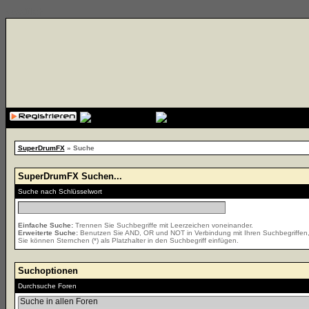
{cssfile}
SuperDrumFX
» Suche
SuperDrumFX Suchen...
Suche nach Schlüsselwort
Einfache Suche:
Trennen Sie Suchbegriffe mit Leerzeichen voneinander.
Erweiterte Suche:
Benutzen Sie AND, OR und NOT in Verbindung mit Ihren Suchbegriffen, u
Sie können Sternchen (*) als Platzhalter in den Suchbegriff einfügen.
Suchoptionen
Durchsuche Foren