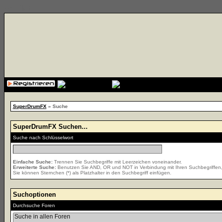
{cssfile}
SuperDrumFX
» Suche
SuperDrumFX Suchen...
Suche nach Schlüsselwort
Einfache Suche:
Trennen Sie Suchbegriffe mit Leerzeichen voneinander.
Erweiterte Suche:
Benutzen Sie AND, OR und NOT in Verbindung mit Ihren Suchbegriffen, u
Sie können Sternchen (*) als Platzhalter in den Suchbegriff einfügen.
Suchoptionen
Durchsuche Foren