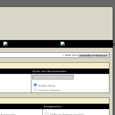
» Hallo Gast [
anmelden
|
registrieren
]
Suche nach Benutzernamen
Exakter Name
Teil eines Namens
Anzeigemodus
 durchsuchen
Treffer als Beiträge anzeigen