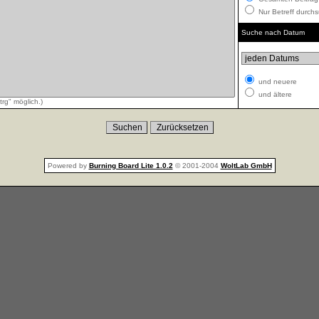
Nur Betreff durch
Suche nach Datum
und neuere
und ältere
rg" möglich.)
Powered by
Burning Board Lite 1.0.2
© 2001-2004
WoltLab GmbH