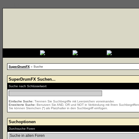
{cssfile}
SuperDrumFX
» Suche
SuperDrumFX Suchen...
Suche nach Schlüsselwort
Einfache Suche:
Trennen Sie Suchbegriffe mit Leerzeichen voneinander.
Erweiterte Suche:
Benutzen Sie AND, OR und NOT in Verbindung mit Ihren Suchbegriffen, 
Sie können Sternchen (*) als Platzhalter in den Suchbegriff einfügen.
Suchoptionen
Durchsuche Foren