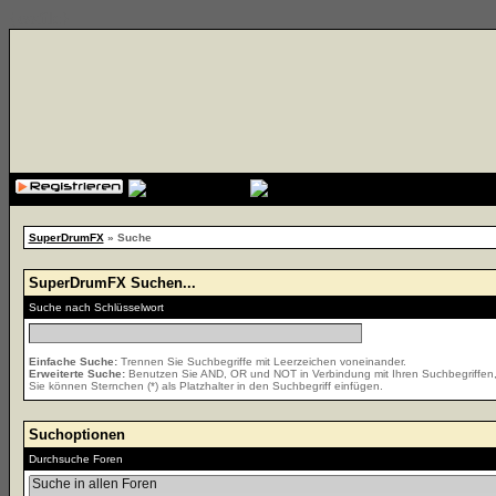
{cssfile}
SuperDrumFX
» Suche
SuperDrumFX Suchen...
Suche nach Schlüsselwort
Einfache Suche:
Trennen Sie Suchbegriffe mit Leerzeichen voneinander.
Erweiterte Suche:
Benutzen Sie AND, OR und NOT in Verbindung mit Ihren Suchbegriffen, u
Sie können Sternchen (*) als Platzhalter in den Suchbegriff einfügen.
Suchoptionen
Durchsuche Foren