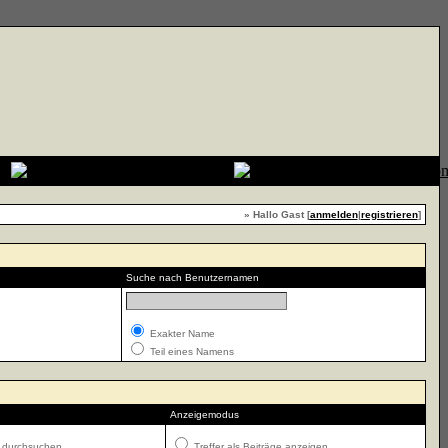
» Hallo Gast [
anmelden
|
registrieren
]
Suche nach Benutzernamen
Exakter Name
Teil eines Namens
Anzeigemodus
 durchsuchen
Treffer als Beiträge anzeigen