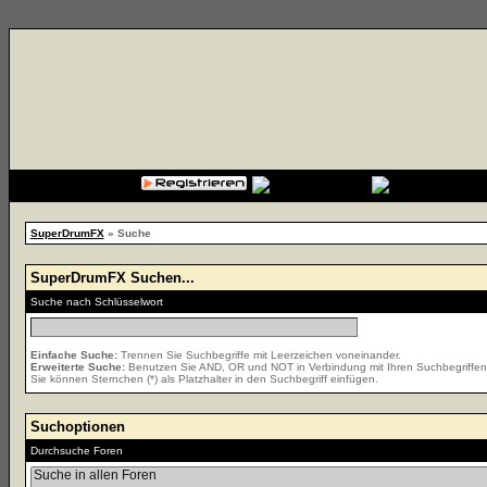
{cssfile}
SuperDrumFX
» Suche
SuperDrumFX Suchen...
Suche nach Schlüsselwort
Einfache Suche:
Trennen Sie Suchbegriffe mit Leerzeichen voneinander.
Erweiterte Suche:
Benutzen Sie AND, OR und NOT in Verbindung mit Ihren Suchbegriffen, 
Sie können Sternchen (*) als Platzhalter in den Suchbegriff einfügen.
Suchoptionen
Durchsuche Foren