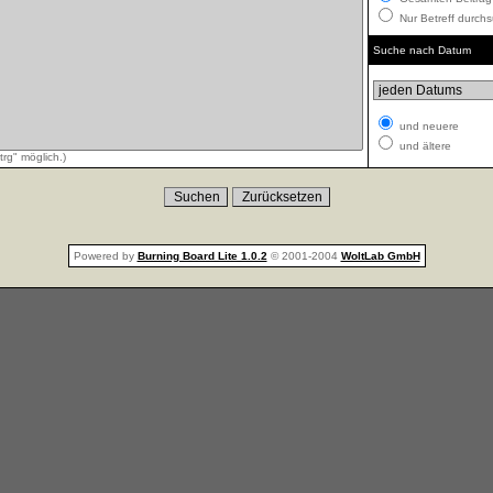
Nur Betreff durch
Suche nach Datum
und neuere
und ältere
rg" möglich.)
Powered by
Burning Board Lite 1.0.2
© 2001-2004
WoltLab GmbH