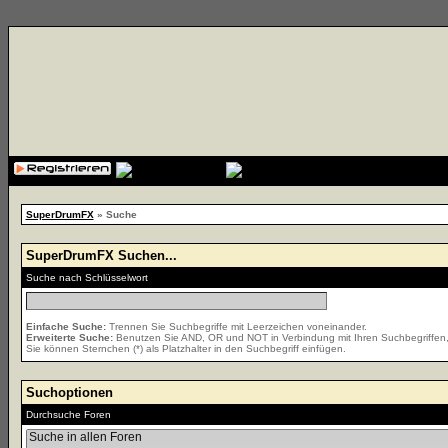
{cssfile}
SuperDrumFX
» Suche
SuperDrumFX Suchen...
Suche nach Schlüsselwort
Einfache Suche:
Trennen Sie Suchbegriffe mit Leerzeichen voneinander.
Erweiterte Suche:
Benutzen Sie AND, OR und NOT in Verbindung mit Ihren Suchbegriffen, u
Sie können Sternchen (*) als Platzhalter in den Suchbegriff einfügen.
Suchoptionen
Durchsuche Foren