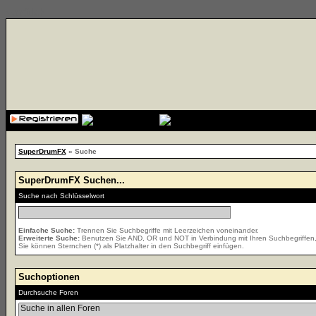
{cssfile}
SuperDrumFX
» Suche
SuperDrumFX Suchen...
Suche nach Schlüsselwort
Einfache Suche:
Trennen Sie Suchbegriffe mit Leerzeichen voneinander.
Erweiterte Suche:
Benutzen Sie AND, OR und NOT in Verbindung mit Ihren Suchbegriffen, u
Sie können Sternchen (*) als Platzhalter in den Suchbegriff einfügen.
Suchoptionen
Durchsuche Foren