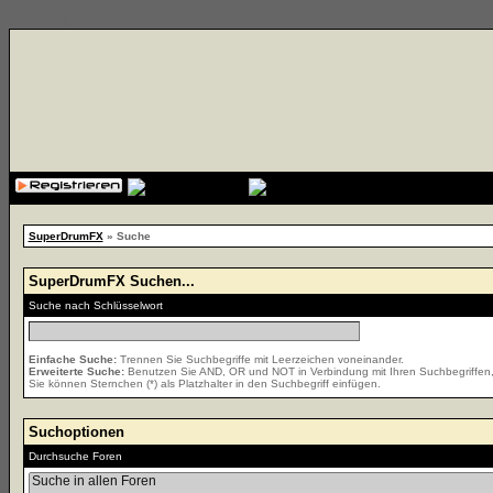
{cssfile}
SuperDrumFX
» Suche
SuperDrumFX Suchen...
Suche nach Schlüsselwort
Einfache Suche:
Trennen Sie Suchbegriffe mit Leerzeichen voneinander.
Erweiterte Suche:
Benutzen Sie AND, OR und NOT in Verbindung mit Ihren Suchbegriffen, u
Sie können Sternchen (*) als Platzhalter in den Suchbegriff einfügen.
Suchoptionen
Durchsuche Foren