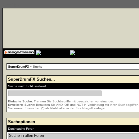
{cssfile}
SuperDrumFX
» Suche
SuperDrumFX Suchen...
Suche nach Schlüsselwort
Einfache Suche:
Trennen Sie Suchbegriffe mit Leerzeichen voneinander.
Erweiterte Suche:
Benutzen Sie AND, OR und NOT in Verbindung mit Ihren Suchbegriffen, u
Sie können Sternchen (*) als Platzhalter in den Suchbegriff einfügen.
Suchoptionen
Durchsuche Foren