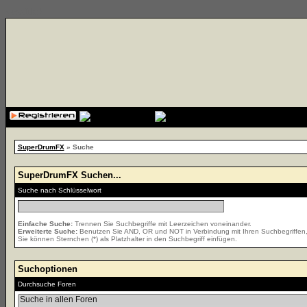
{cssfile}
SuperDrumFX
» Suche
SuperDrumFX Suchen...
Suche nach Schlüsselwort
Einfache Suche:
Trennen Sie Suchbegriffe mit Leerzeichen voneinander.
Erweiterte Suche:
Benutzen Sie AND, OR und NOT in Verbindung mit Ihren Suchbegriffen, u
Sie können Sternchen (*) als Platzhalter in den Suchbegriff einfügen.
Suchoptionen
Durchsuche Foren