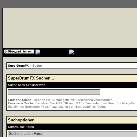
{cssfile}
SuperDrumFX
» Suche
SuperDrumFX Suchen...
Suche nach Schlüsselwort
Einfache Suche:
Trennen Sie Suchbegriffe mit Leerzeichen voneinander.
Erweiterte Suche:
Benutzen Sie AND, OR und NOT in Verbindung mit Ihren Suchbegriffen, u
Sie können Sternchen (*) als Platzhalter in den Suchbegriff einfügen.
Suchoptionen
Durchsuche Foren