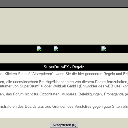
SuperDrumFX - Regeln
Sie. Klicken Sie auf "Akzeptieren", wenn Sie die hier genannten Regeln und E
 alle unerwünschten Beiträge/Nachrichten von diesem Forum fernzuhalten, is
entümer von SuperDrumFX oder WoltLab GmbH (Entwickler des wBB Lite) könne
en, das Forum nicht für Obzönitäten, Vulgäres, Beleidigungen, Propaganda (e
stratoren des Boards u.a. aus Gründen des Verstoßes gegen gute Sitten ohne