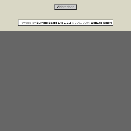
Powered by
Burning Board Lite 1.0.2
© 2001-2004
WoltLab GmbH