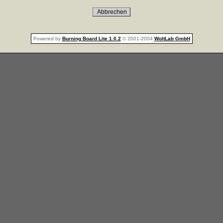
Powered by
Burning Board Lite 1.0.2
© 2001-2004
WoltLab GmbH