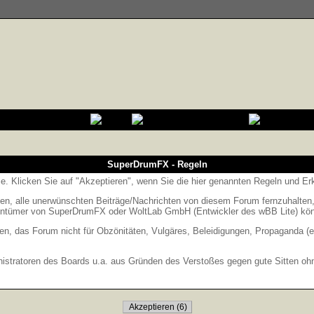
SuperDrumFX - Regeln
Sie. Klicken Sie auf "Akzeptieren", wenn Sie die hier genannten Regeln und E
 alle unerwünschten Beiträge/Nachrichten von diesem Forum fernzuhalten, is
entümer von SuperDrumFX oder WoltLab GmbH (Entwickler des wBB Lite) könne
en, das Forum nicht für Obzönitäten, Vulgäres, Beleidigungen, Propaganda (e
stratoren des Boards u.a. aus Gründen des Verstoßes gegen gute Sitten ohne