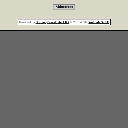
Powered by
Burning Board Lite 1.0.2
© 2001-2004
WoltLab GmbH