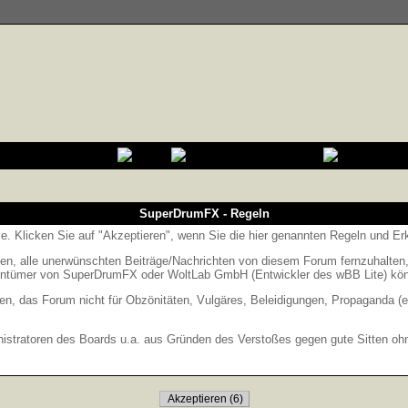
SuperDrumFX - Regeln
Sie. Klicken Sie auf "Akzeptieren", wenn Sie die hier genannten Regeln und E
 alle unerwünschten Beiträge/Nachrichten von diesem Forum fernzuhalten, is
entümer von SuperDrumFX oder WoltLab GmbH (Entwickler des wBB Lite) könne
en, das Forum nicht für Obzönitäten, Vulgäres, Beleidigungen, Propaganda (e
stratoren des Boards u.a. aus Gründen des Verstoßes gegen gute Sitten ohne