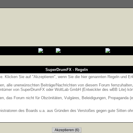
SuperDrumFX - Regeln
Sie. Klicken Sie auf "Akzeptieren", wenn Sie die hier genannten Regeln und E
 alle unerwünschten Beiträge/Nachrichten von diesem Forum fernzuhalten, is
entümer von SuperDrumFX oder WoltLab GmbH (Entwickler des wBB Lite) könne
en, das Forum nicht für Obzönitäten, Vulgäres, Beleidigungen, Propaganda (e
stratoren des Boards u.a. aus Gründen des Verstoßes gegen gute Sitten ohne