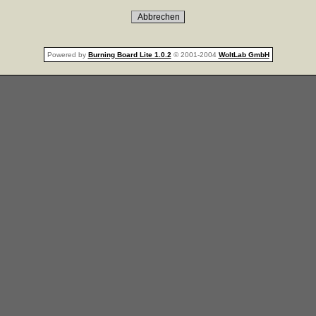
Powered by
Burning Board Lite 1.0.2
© 2001-2004
WoltLab GmbH