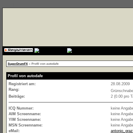
{cssfile}
SuperDrumFX
» Profil von autodafe
Profil von autodafe
Registriert am:
28.08.2009
Rang:
Grünschnab
Beiträge:
2 (0.00 pro T
ICQ Nummer:
keine Angab
AIM Screenname:
keine Angab
YIM Screenname:
keine Angab
MSN Screenname:
keine Angab
eMail:
antonio_graz