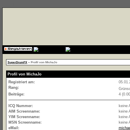
{cssfile}
SuperDrumFX
» Profil von MichaJo
Profil von MichaJo
Registriert am:
05.01.
Rang:
Grüns
Beiträge:
4 (0.0
ICQ Nummer:
keine 
AIM Screenname:
keine 
YIM Screenname:
keine 
MSN Screenname:
keine 
eMail:
micha