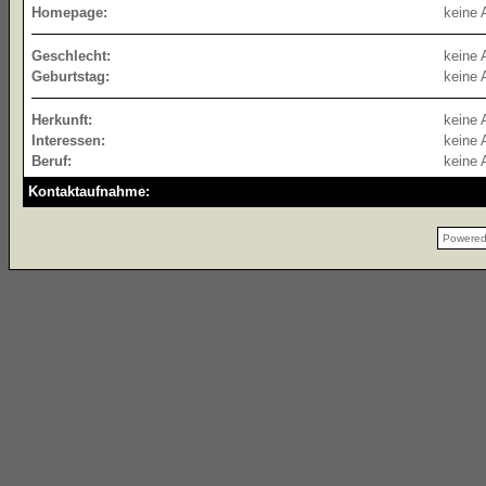
Homepage:
keine 
Geschlecht:
keine 
Geburtstag:
keine 
Herkunft:
keine 
Interessen:
keine 
Beruf:
keine 
Kontaktaufnahme:
Powere