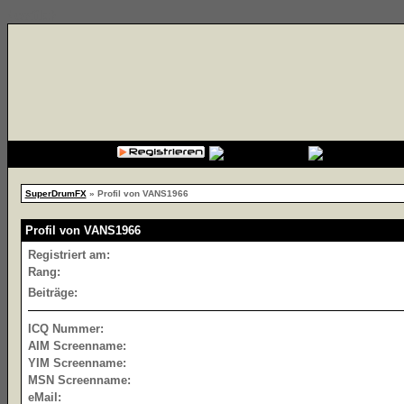
{cssfile}
SuperDrumFX
» Profil von VANS1966
Profil von VANS1966
Registriert am:
Rang:
Beiträge:
ICQ Nummer:
AIM Screenname:
YIM Screenname:
MSN Screenname:
eMail: