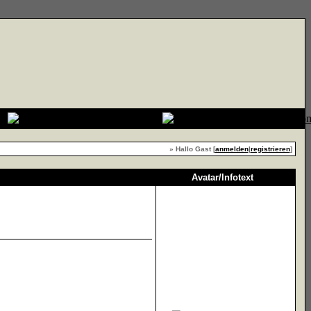
» Hallo Gast [
anmelden
|
registrieren
]
Avatar/Infotext