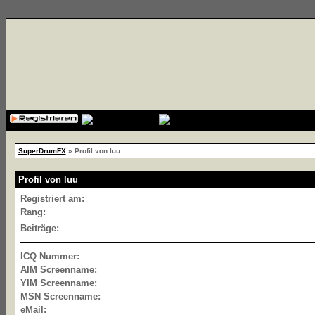
{cssfile}
SuperDrumFX
» Profil von luu
Profil von luu
Registriert am:
Rang:
Beiträge:
ICQ Nummer:
AIM Screenname:
YIM Screenname:
MSN Screenname:
eMail: