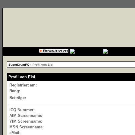
{cssfile}
SuperDrumFX
» Profil von Eisi
Profil von Eisi
Registriert am:
Rang:
Beiträge:
ICQ Nummer:
AIM Screenname:
YIM Screenname:
MSN Screenname:
eMail: