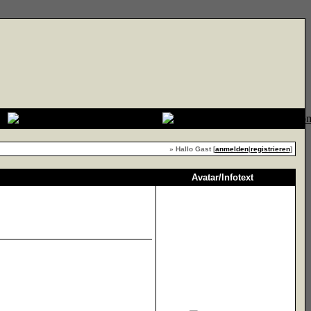
» Hallo Gast [
anmelden
|
registrieren
]
Avatar/Infotext