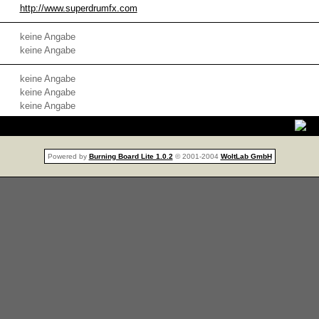
http://www.superdrumfx.com
keine Angabe
keine Angabe
keine Angabe
keine Angabe
keine Angabe
Powered by
Burning Board Lite 1.0.2
© 2001-2004
WoltLab GmbH