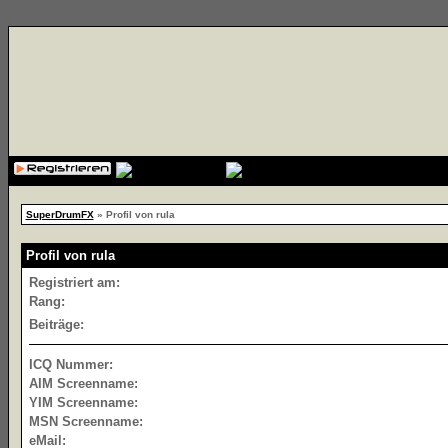
{cssfile}
SuperDrumFX
» Profil von rula
Profil von rula
Registriert am:
Rang:
Beiträge:
ICQ Nummer:
AIM Screenname:
YIM Screenname:
MSN Screenname:
eMail: