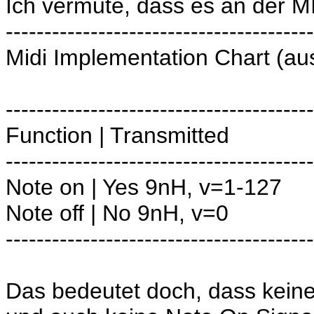
Ich vermute, dass es an der M
----------------------------------------
Midi Implementation Chart (aus
----------------------------------------
Function | Transmitted
----------------------------------------
Note on | Yes 9nH, v=1-127
Note off | No 9nH, v=0
----------------------------------------
Das bedeutet doch, dass keine