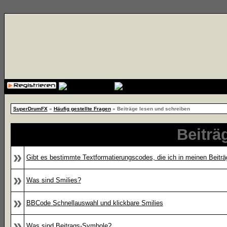
{cssfile}
SuperDrumFX
»
Häufig gestellte Fragen
» Beiträge lesen und schreiben
Beiträ
»
Gibt es bestimmte Textformatierungscodes, die ich in meinen Beitr
»
Was sind Smilies?
»
BBCode Schnellauswahl und klickbare Smilies
»
Was sind Beitrags-Symbole?