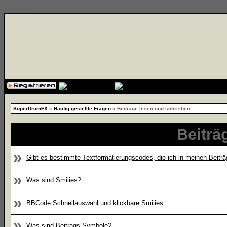
{cssfile}
SuperDrumFX
»
Häufig gestellte Fragen
» Beiträge lesen und schreiben
Beiträ
»
Gibt es bestimmte Textformatierungscodes, die ich in meinen Beitr
»
Was sind Smilies?
»
BBCode Schnellauswahl und klickbare Smilies
»
Was sind Beitrags-Symbole?