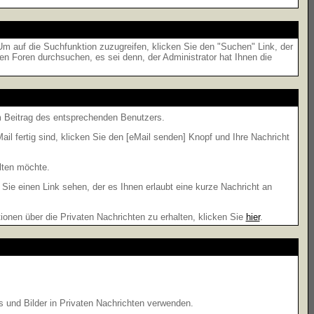
 auf die Suchfunktion zuzugreifen, klicken Sie den "Suchen" Link, der
en Foren durchsuchen, es sei denn, der Administrator hat Ihnen die
 Beitrag des entsprechenden Benutzers.
il fertig sind, klicken Sie den [eMail senden] Knopf und Ihre Nachricht
lten möchte.
ie einen Link sehen, der es Ihnen erlaubt eine kurze Nachricht an
en über die Privaten Nachrichten zu erhalten, klicken Sie
hier
.
s und Bilder in Privaten Nachrichten verwenden.