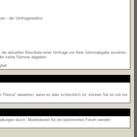
er - der Umfrageneditor.
 die aktuellen Resultate einer Umfrage vor Ihrer Stimmabgabe ansehen,
oder keine Stimme abgeben.
falt.
ne Thema" bewerten, wenn es aber schrecklich ist, können Sie es mit nur
andlungen durch. Moderatoren für ein bestimmtes Forum werden