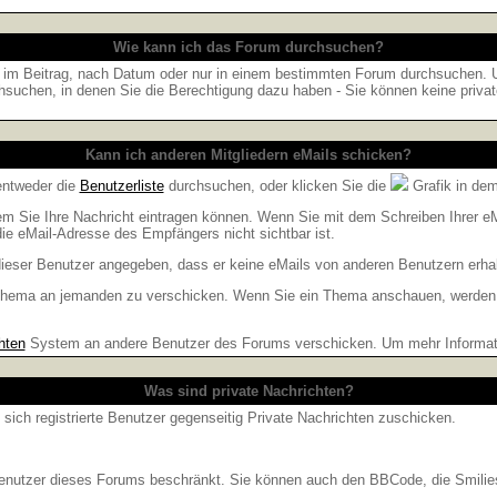
Wie kann ich das Forum durchsuchen?
 im Beitrag, nach Datum oder nur in einem bestimmten Forum durchsuchen. Um
hsuchen, in denen Sie die Berechtigung dazu haben - Sie können keine privat
Kann ich anderen Mitgliedern eMails schicken?
entweder die
Benutzerliste
durchsuchen, oder klicken Sie die
Grafik in dem
dem Sie Ihre Nachricht eintragen können. Wenn Sie mit dem Schreiben Ihrer eMa
ie eMail-Adresse des Empfängers nicht sichtbar ist.
t dieser Benutzer angegeben, dass er keine eMails von anderen Benutzern erha
m Thema an jemanden zu verschicken. Wenn Sie ein Thema anschauen, werden S
hten
System an andere Benutzer des Forums verschicken. Um mehr Information
Was sind private Nachrichten?
 sich registrierte Benutzer gegenseitig Private Nachrichten zuschicken.
e Benutzer dieses Forums beschränkt. Sie können auch den BBCode, die Smilie