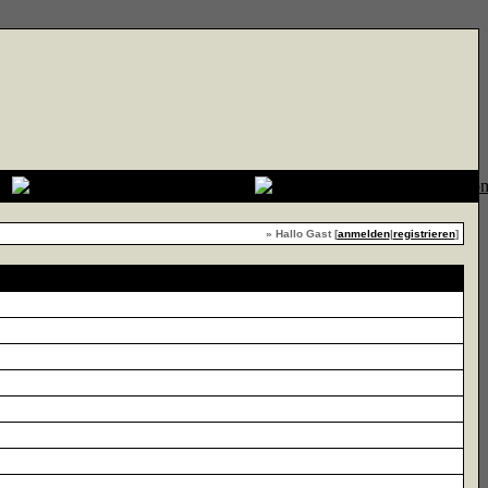
» Hallo Gast [
anmelden
|
registrieren
]