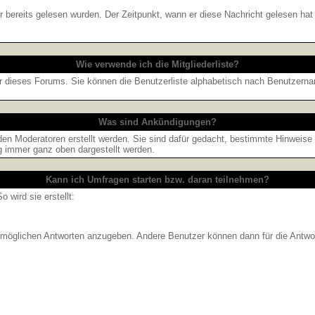
 bereits gelesen wurden. Der Zeitpunkt, wann er diese Nachricht gelesen hat
Wie verwende ich die Mitgliederliste?
tzer dieses Forums. Sie können die Benutzerliste alphabetisch nach Benutzer
Was sind Ankündigungen?
den Moderatoren erstellt werden. Sie sind dafür gedacht, bestimmte Hinweise
g immer ganz oben dargestellt werden.
Kann ich Umfragen starten bzw. daran teilnehmen?
wird sie erstellt:
on möglichen Antworten anzugeben. Andere Benutzer können dann für die Antw