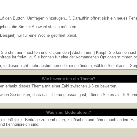
 den Button "Umfragen hinzufügen...". Daraufhin öffnet sich ein neues Fenst
geben, die Sie zur Auswahl stellen möchten.
eispiel) nur für eine Woche geöffnet bleibt.
e Sie stimmen möchten und klicken den [ Abstimmen ] Knopf. Sie können sich
frage ist freiwillig. Sie können für eine der vorhandenen Optionen stimmen 
 in dieser nicht mehr abstimmen oder diese ändern, wählen Sie also mit Sorg
Wie bewerte ich ein Thema?
n erlaubt dieses Thema mit einer Zahl zwischen 1-5 zu bewerten.
r wenn Sie denken, dass das Thema grossartig ist, können Sie es als "5 Ster
Was sind Moderatoren?
die Fähigkeit Beiträge zu bearbeiten, zu löschen und führen auch andere H
nd kenntnisreich sind.