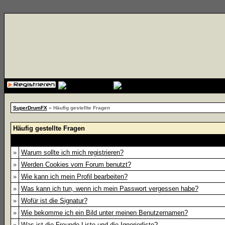
{cssfile}
SuperDrumFX
» Häufig gestellte Fragen
Häufig gestellte Fragen
»
Warum sollte ich mich registrieren?
»
Werden Cookies vom Forum benutzt?
»
Wie kann ich mein Profil bearbeiten?
»
Was kann ich tun, wenn ich mein Passwort vergessen habe?
»
Wofür ist die Signatur?
»
Wie bekomme ich ein Bild unter meinen Benutzernamen?
»
Was ist die Freunde-Liste und die Ignorierliste?