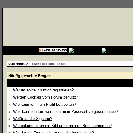
{cssfile}
SuperDrumFX
» Häufig gestellte Fragen
Häufig gestellte Fragen
»
Warum sollte ich mich registrieren?
»
Werden Cookies vom Forum benutzt?
»
Wie kann ich mein Profil bearbeiten?
»
Was kann ich tun, wenn ich mein Passwort vergessen habe?
»
Wofür ist die Signatur?
»
Wie bekomme ich ein Bild unter meinen Benutzernamen?
»
Was ist die Freunde-Liste und die Ignorierliste?