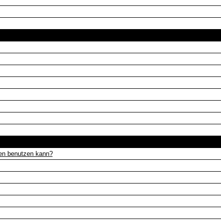
Das Forum und seine Benutzung
Beiträge lesen und schreiben
gen benutzen kann?