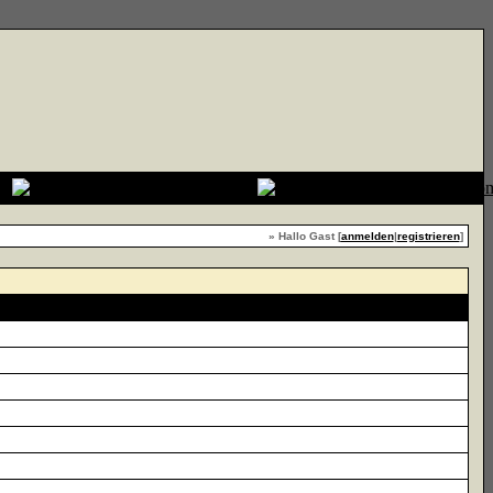
» Hallo Gast [
anmelden
|
registrieren
]