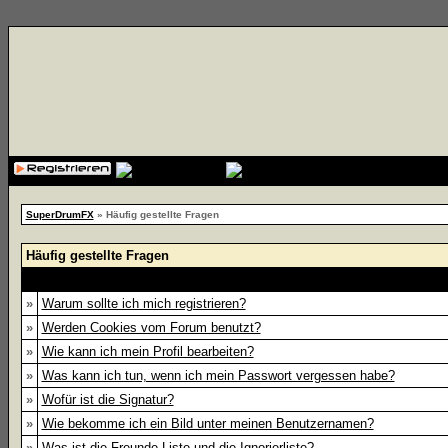
{cssfile}
SuperDrumFX
» Häufig gestellte Fragen
Häufig gestellte Fragen
»
Warum sollte ich mich registrieren?
»
Werden Cookies vom Forum benutzt?
»
Wie kann ich mein Profil bearbeiten?
»
Was kann ich tun, wenn ich mein Passwort vergessen habe?
»
Wofür ist die Signatur?
»
Wie bekomme ich ein Bild unter meinen Benutzernamen?
»
Was ist die Freunde-Liste und die Ignorierliste?