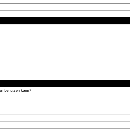
Das Forum und seine Benutzung
Beiträge lesen und schreiben
gen benutzen kann?