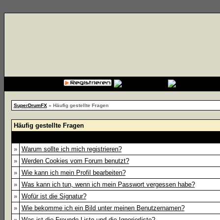
{cssfile}
SuperDrumFX
» Häufig gestellte Fragen
Häufig gestellte Fragen
»
Warum sollte ich mich registrieren?
»
Werden Cookies vom Forum benutzt?
»
Wie kann ich mein Profil bearbeiten?
»
Was kann ich tun, wenn ich mein Passwort vergessen habe?
»
Wofür ist die Signatur?
»
Wie bekomme ich ein Bild unter meinen Benutzernamen?
»
Was ist die Freunde-Liste und die Ignorierliste?