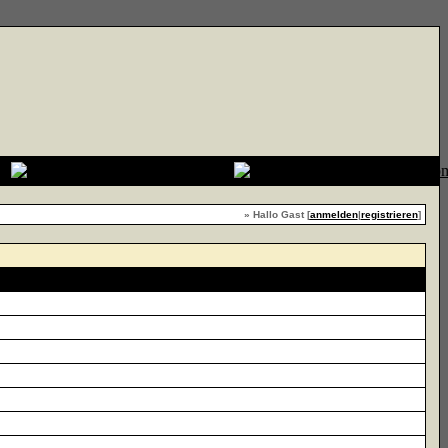
» Hallo Gast [
anmelden
|
registrieren
]