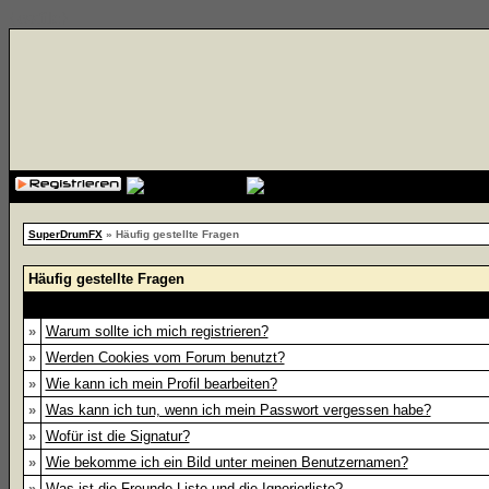
{cssfile}
SuperDrumFX
» Häufig gestellte Fragen
Häufig gestellte Fragen
»
Warum sollte ich mich registrieren?
»
Werden Cookies vom Forum benutzt?
»
Wie kann ich mein Profil bearbeiten?
»
Was kann ich tun, wenn ich mein Passwort vergessen habe?
»
Wofür ist die Signatur?
»
Wie bekomme ich ein Bild unter meinen Benutzernamen?
»
Was ist die Freunde-Liste und die Ignorierliste?