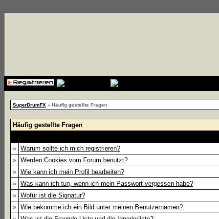
{cssfile}
SuperDrumFX
» Häufig gestellte Fragen
Häufig gestellte Fragen
»
Warum sollte ich mich registrieren?
»
Werden Cookies vom Forum benutzt?
»
Wie kann ich mein Profil bearbeiten?
»
Was kann ich tun, wenn ich mein Passwort vergessen habe?
»
Wofür ist die Signatur?
»
Wie bekomme ich ein Bild unter meinen Benutzernamen?
»
Was ist die Freunde-Liste und die Ignorierliste?