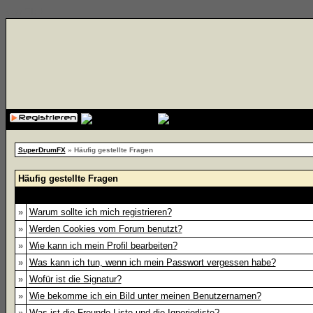
{cssfile}
SuperDrumFX
» Häufig gestellte Fragen
Häufig gestellte Fragen
»
Warum sollte ich mich registrieren?
»
Werden Cookies vom Forum benutzt?
»
Wie kann ich mein Profil bearbeiten?
»
Was kann ich tun, wenn ich mein Passwort vergessen habe?
»
Wofür ist die Signatur?
»
Wie bekomme ich ein Bild unter meinen Benutzernamen?
»
Was ist die Freunde-Liste und die Ignorierliste?