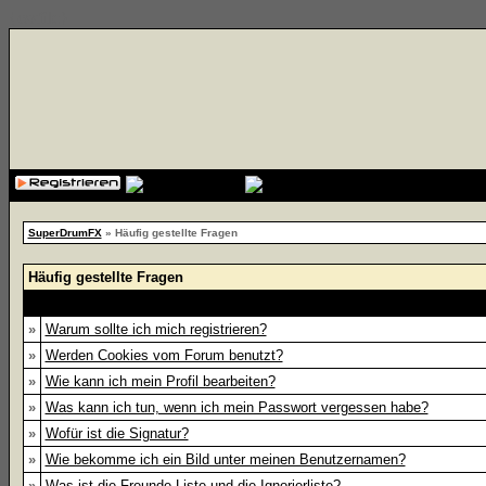
{cssfile}
SuperDrumFX
» Häufig gestellte Fragen
Häufig gestellte Fragen
»
Warum sollte ich mich registrieren?
»
Werden Cookies vom Forum benutzt?
»
Wie kann ich mein Profil bearbeiten?
»
Was kann ich tun, wenn ich mein Passwort vergessen habe?
»
Wofür ist die Signatur?
»
Wie bekomme ich ein Bild unter meinen Benutzernamen?
»
Was ist die Freunde-Liste und die Ignorierliste?