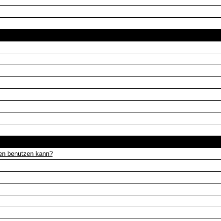
Das Forum und seine Benutzung
Beiträge lesen und schreiben
gen benutzen kann?