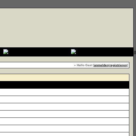
» Hallo Gast [
anmelden
|
registrieren
]