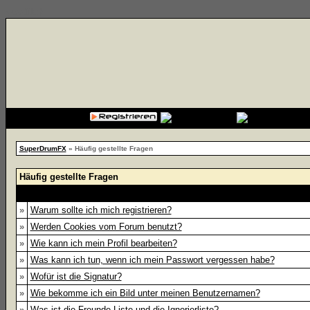
{cssfile}
SuperDrumFX
» Häufig gestellte Fragen
Häufig gestellte Fragen
»
Warum sollte ich mich registrieren?
»
Werden Cookies vom Forum benutzt?
»
Wie kann ich mein Profil bearbeiten?
»
Was kann ich tun, wenn ich mein Passwort vergessen habe?
»
Wofür ist die Signatur?
»
Wie bekomme ich ein Bild unter meinen Benutzernamen?
»
Was ist die Freunde-Liste und die Ignorierliste?