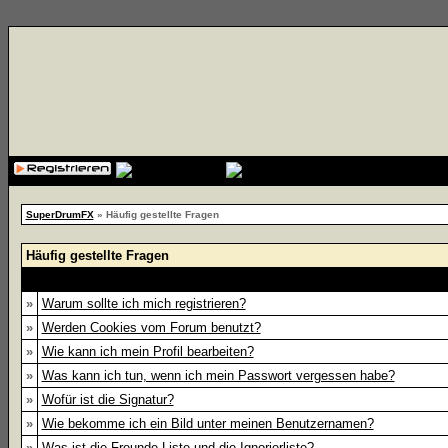
{cssfile}
SuperDrumFX
» Häufig gestellte Fragen
Häufig gestellte Fragen
»
Warum sollte ich mich registrieren?
»
Werden Cookies vom Forum benutzt?
»
Wie kann ich mein Profil bearbeiten?
»
Was kann ich tun, wenn ich mein Passwort vergessen habe?
»
Wofür ist die Signatur?
»
Wie bekomme ich ein Bild unter meinen Benutzernamen?
»
Was ist die Freunde-Liste und die Ignorierliste?