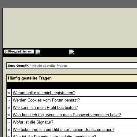
{cssfile}
SuperDrumFX
» Häufig gestellte Fragen
Häufig gestellte Fragen
»
Warum sollte ich mich registrieren?
»
Werden Cookies vom Forum benutzt?
»
Wie kann ich mein Profil bearbeiten?
»
Was kann ich tun, wenn ich mein Passwort vergessen habe?
»
Wofür ist die Signatur?
»
Wie bekomme ich ein Bild unter meinen Benutzernamen?
»
Was ist die Freunde-Liste und die Ignorierliste?