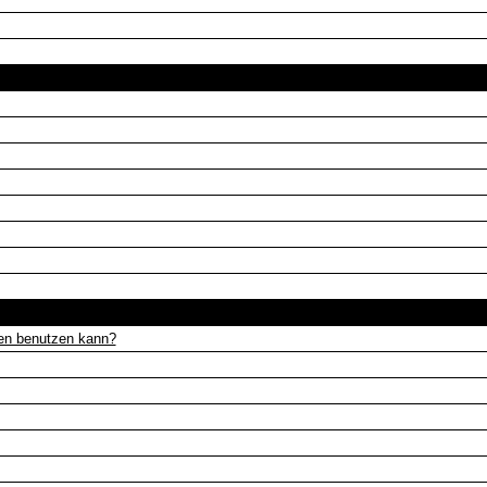
Das Forum und seine Benutzung
Beiträge lesen und schreiben
gen benutzen kann?