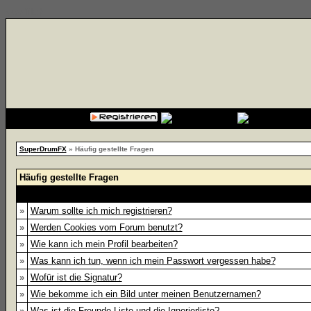
{cssfile}
SuperDrumFX
» Häufig gestellte Fragen
Häufig gestellte Fragen
»
Warum sollte ich mich registrieren?
»
Werden Cookies vom Forum benutzt?
»
Wie kann ich mein Profil bearbeiten?
»
Was kann ich tun, wenn ich mein Passwort vergessen habe?
»
Wofür ist die Signatur?
»
Wie bekomme ich ein Bild unter meinen Benutzernamen?
»
Was ist die Freunde-Liste und die Ignorierliste?