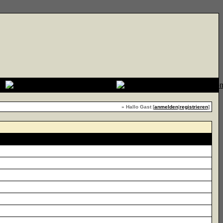
» Hallo Gast [
anmelden
|
registrieren
]