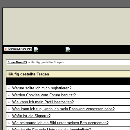
{cssfile}
SuperDrumFX
» Häufig gestellte Fragen
Häufig gestellte Fragen
»
Warum sollte ich mich registrieren?
»
Werden Cookies vom Forum benutzt?
»
Wie kann ich mein Profil bearbeiten?
»
Was kann ich tun, wenn ich mein Passwort vergessen habe?
»
Wofür ist die Signatur?
»
Wie bekomme ich ein Bild unter meinen Benutzernamen?
»
Was ist die Freunde-Liste und die Ignorierliste?