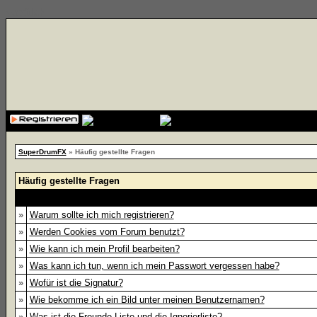
{cssfile}
SuperDrumFX
» Häufig gestellte Fragen
Häufig gestellte Fragen
»
Warum sollte ich mich registrieren?
»
Werden Cookies vom Forum benutzt?
»
Wie kann ich mein Profil bearbeiten?
»
Was kann ich tun, wenn ich mein Passwort vergessen habe?
»
Wofür ist die Signatur?
»
Wie bekomme ich ein Bild unter meinen Benutzernamen?
»
Was ist die Freunde-Liste und die Ignorierliste?