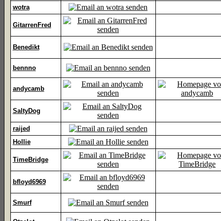
wotra
GitarrenFred
Benedikt
bennno
andycamb
SaltyDog
raijed
Hollie
TimeBridge
bfloyd6969
Smurf