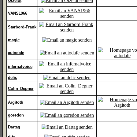
Otzelot
VANS1966
Starbord-Frank
magic
autodafe
infernalvoice
delic
Colin_Depner
Argitoth
goredon
Dartag