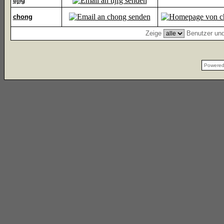
tijfg
chong
Zeige
Benutzer und
Powere