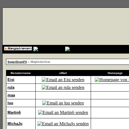
{cssfile}
SuperDrumFX
» Mitgliederliste
Benutzername
eMail
Homepage
Eisi
rula
maa
luu
Martin6
MichaJo